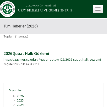
ÇUKUROVA ÜNİVERSİTESİ
toggle
UZAY BİLİMLERİ VE GÜNEŞ ENERJİSİ
Tüm Haberler (2026)
Toplam (1 sonuç)
2026 Şubat Halk Gözlemi
http://uzaymer.cu.edu.tr/haber-detay/122/2026-subat-halk-gozlemi
24 Şubat 2026 / 31 Aralık 2211
Duyurular
2026
2025
2024