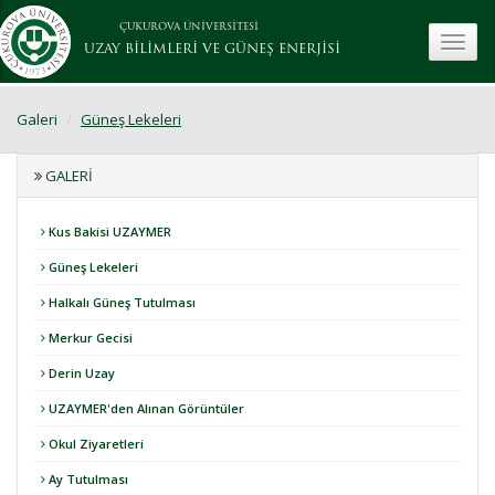
ÇUKUROVA ÜNİVERSİTESİ
toggle
UZAY BİLİMLERİ VE GÜNEŞ ENERJİSİ
Galeri
Güneş Lekeleri
GALERI
Kus Bakisi UZAYMER
Güneş Lekeleri
Halkalı Güneş Tutulması
Merkur Gecisi
Derin Uzay
UZAYMER'den Alınan Görüntüler
Okul Ziyaretleri
Ay Tutulması