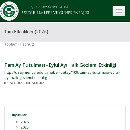
ÇUKUROVA ÜNİVERSİTESİ
toggle
UZAY BİLİMLERİ VE GÜNEŞ ENERJİSİ
Tüm Etkinlikler (2025)
Toplam (1 sonuç)
Tam Ay Tutulması - Eylül Ayı Halk Gözlemi Etkinliği
http://uzaymer.cu.edu.tr/haber-detay/109/tam-ay-tutulmasi-eylul-
ayi-halk-gozlemi-etkinligi
07 Eylül 2025 / 08 Eylül 2025
Duyurular
2026
2025